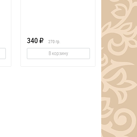
340
R
270
гр.
В корзину