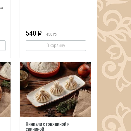
од
540
R
450
гр.
В корзину
Хинкали с говядиной и
свининой