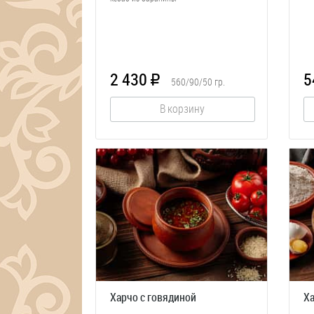
2 430
5
R
560/90/50
гр.
В корзину
Харчо с говядиной
Ха