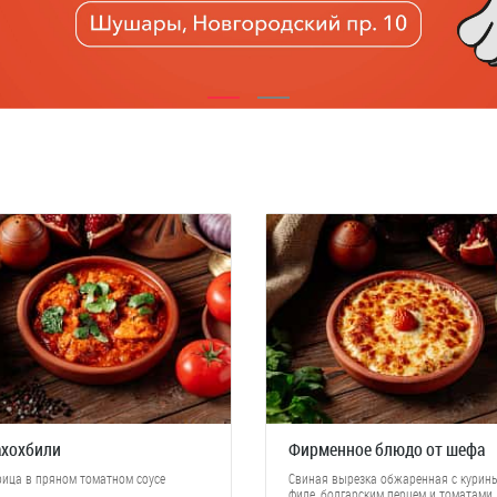
ахохбили
Фирменное блюдо от шефа
рица в пряном томатном соусе
Свиная вырезка обжаренная с курин
филе, болгарским перцем и томатами,