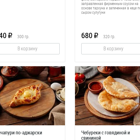
заправленная фирменным соусом на
основе тархуна и запеченная в кеце п
сыром сулугуни
40
680
R
R
300
гр.
320
гр.
В корзину
В корзину
чапури по-аджарски
Чебуреки с говядиной и
свининой