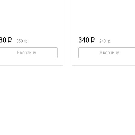
80
340
R
R
350
гр.
240
гр.
В корзину
В корзину