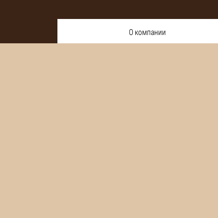
О компании
"Хачапури" – с
Приходя к нам 
Заказав
доста
дома.
Приглашаем вас
Доставка осущ
Минимальный за
Все цены указа
Цены и акции в