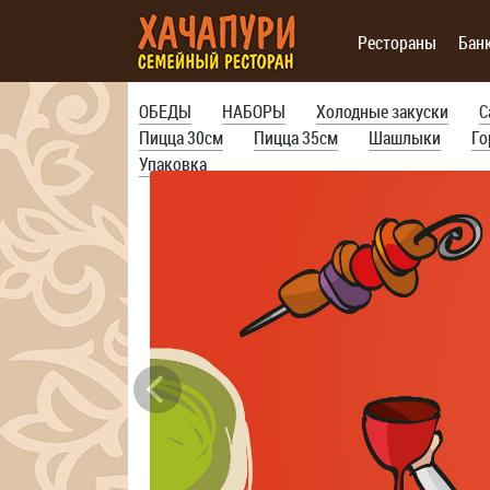
Рестораны
Бан
ОБЕДЫ
НАБОРЫ
Холодные закуски
С
Пицца 30см
Пицца 35см
Шашлыки
Го
Упаковка