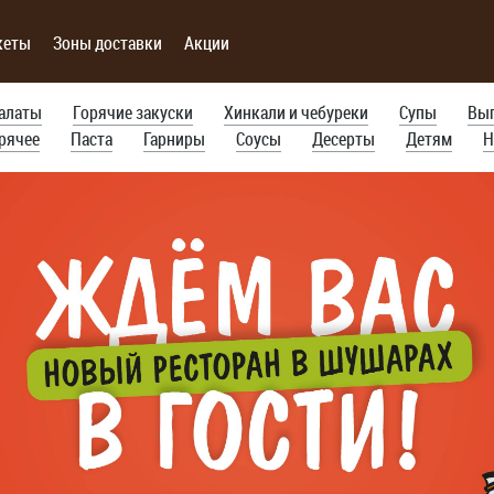
кеты
Зоны доставки
Акции
алаты
Горячие закуски
Хинкали и чебуреки
Супы
Вы
рячее
Паста
Гарниры
Соусы
Десерты
Детям
Н