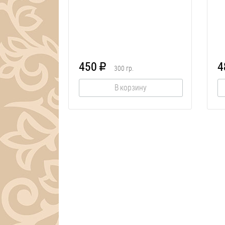
450
4
R
300
гр.
В корзину