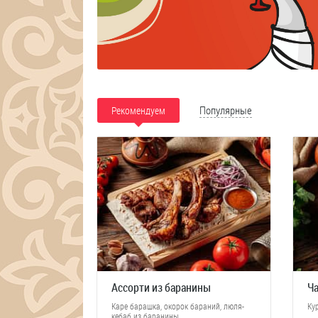
Популярные
Рекомендуем
Ассорти из баранины
Ч
Каре барашка, окорок бараний, люля-
Ку
кебаб из баранины