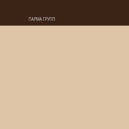
ПАРМА ГРУПП
бурга.
знаменитой чачей!
 вы можете насладиться ими не выходя из